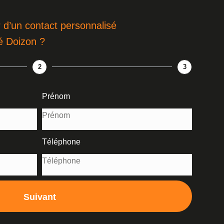
 d’un contact personnalisé
é Doizon ?
2
3
Prénom
Téléphone
Suivant