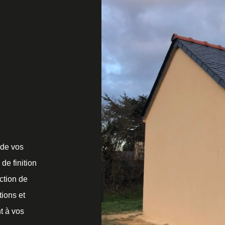
 de vos
 de finition
uction de
ions et
t à vos