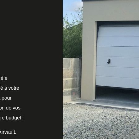
èle
é à votre
t pour
ion de vos
re budget !
irvault,