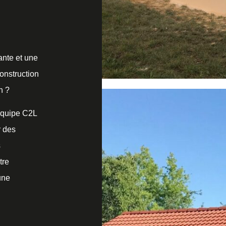
ante et une
onstruction
n ?
 équipe C2L
r des
s
tre
une