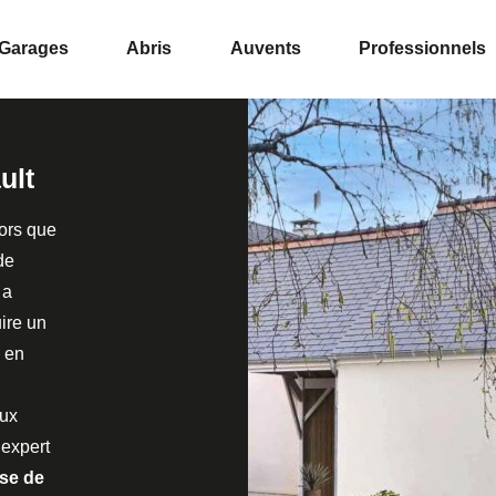
Garages
Abris
Auvents
Professionnels
ult
ors que
de
 a
uire un
 en
aux
 expert
se de