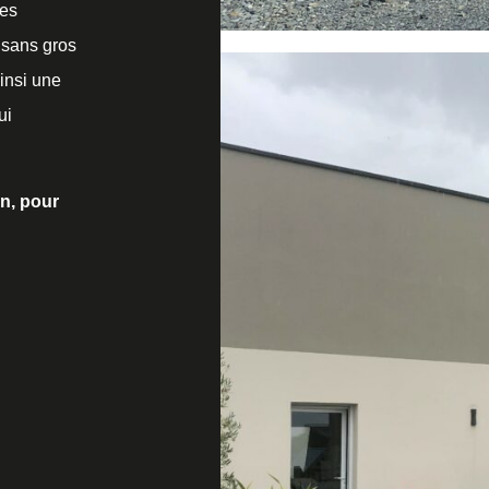
des
 sans gros
insi une
ui
on, pour