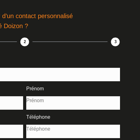
 d’un contact personnalisé
é Doizon ?
2
3
Prénom
Téléphone