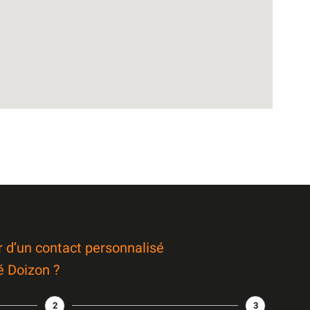
r d’un contact personnalisé
é Doizon ?
2
3