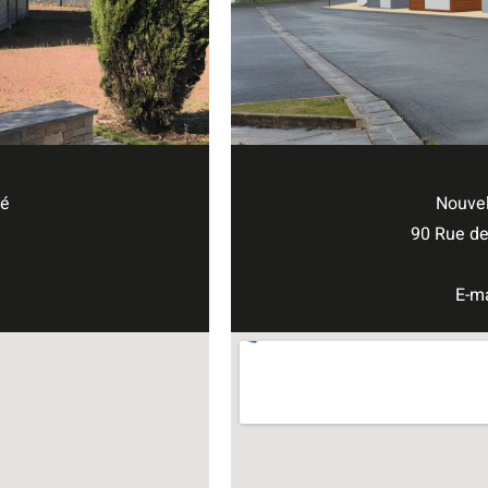
lé
Nouvel
90 Rue de
E-m