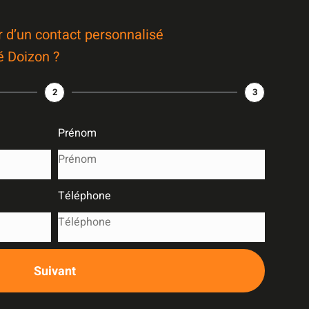
r d’un contact personnalisé
é Doizon ?
2
3
Prénom
Téléphone
Suivant